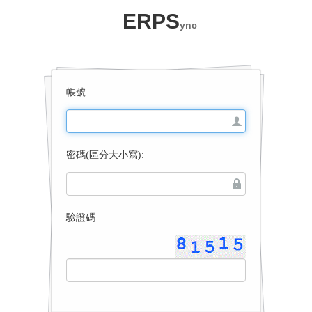
ERPS
ync
帳號:
密碼(區分大小寫):
驗證碼